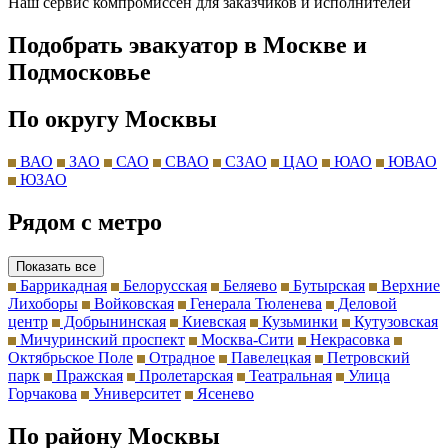
Наш сервис компромиссен для заказчиков и исполнителей
Подобрать эвакуатор в Москве и
Подмосковье
По округу Москвы
ВАО
ЗАО
САО
СВАО
СЗАО
ЦАО
ЮАО
ЮВАО
ЮЗАО
Рядом с метро
Показать все
Баррикадная
Белорусская
Беляево
Бутырская
Верхние
Лихоборы
Войковская
Генерала Тюленева
Деловой
центр
Добрынинская
Киевская
Кузьминки
Кутузовская
Мичуринский проспект
Москва-Сити
Некрасовка
Октябрьское Поле
Отрадное
Павелецкая
Петровский
парк
Пражская
Пролетарская
Театральная
Улица
Горчакова
Университет
Ясенево
По району Москвы