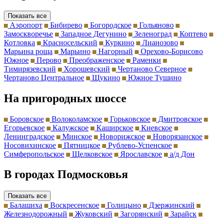
Показать все
Аэропорт
Бибирево
Богородское
Гольяново
Замоскворечье
Западное Дегунино
Зеленоград
Коптево
Котловка
Красносельский
Куркино
Лианозово
Марьина роща
Марьино
Нагорный
Орехово-Борисово
Южное
Перово
Преображенское
Раменки
Тимирязевский
Хорошевский
Чертаново Северное
Чертаново Центральное
Щукино
Южное Тушино
На пригородных шоссе
Боровское
Волоколамское
Горьковское
Дмитровское
Егорьевское
Калужское
Каширское
Киевское
Ленинградское
Минское
Новорижское
Новорязанское
Носовихинское
Пятницкое
Рублево-Успенское
Симферопольское
Щелковское
Ярославское
а/д Дон
В городах Подмосковья
Показать все
Балашиха
Воскресенское
Голицыно
Дзержинский
Железнодорожный
Жуковский
Загорянский
Зарайск