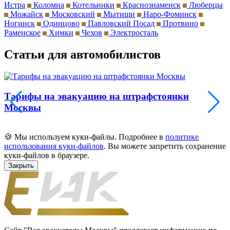
Истра
Коломна
Котельники
Краснознаменск
Люберцы
Можайск
Московский
Мытищи
Наро-Фоминск
Ногинск
Одинцово
Павловский Посад
Протвино
Раменское
Химки
Чехов
Электросталь
Статьи для автомобилистов
Тарифы на эвакуацию на штрафстоянки
Москвы
🍪 Мы используем куки-файлы. Подробнее в
политике
использования куки-файлов
. Вы можете запретить сохранение
куки-файлов в браузере.
Закрыть