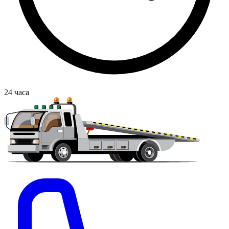
24
часа