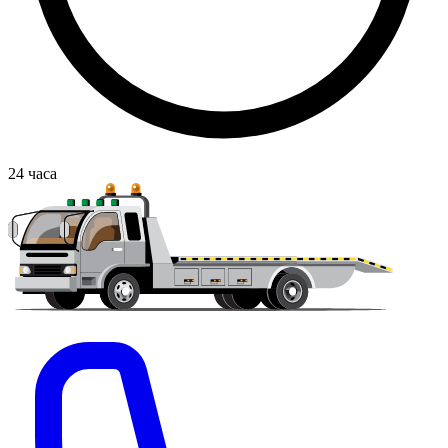
24
часа