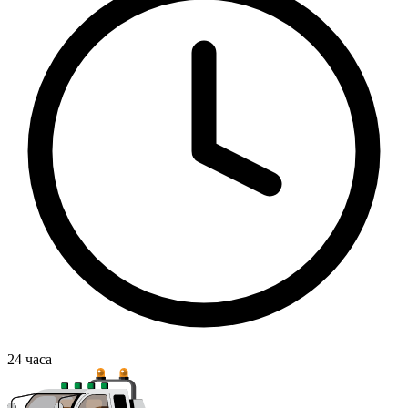
24
часа