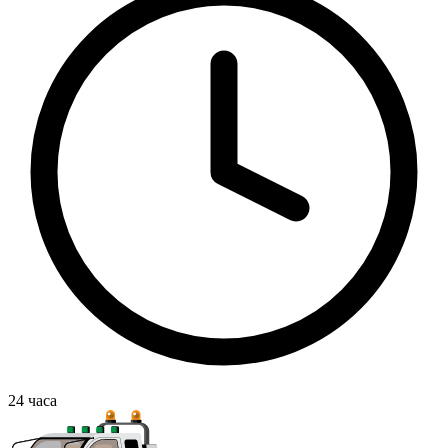
24
часа