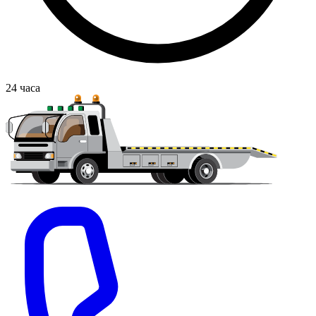
24
часа