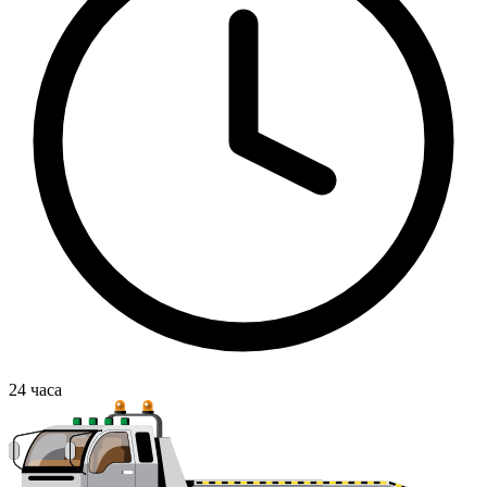
24
часа