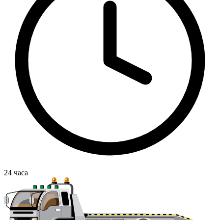
24
часа