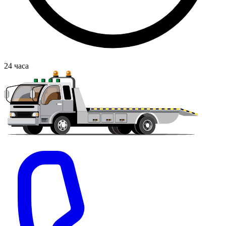
24
часа