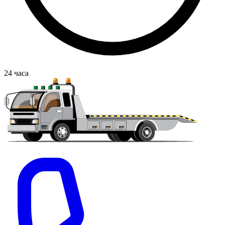
24
часа