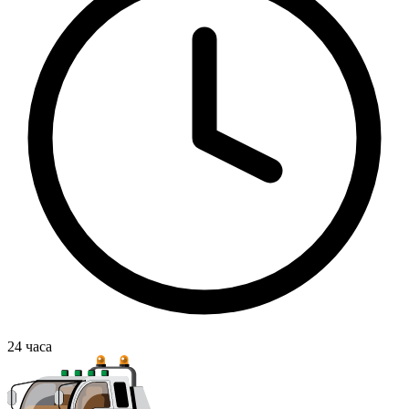
24
часа