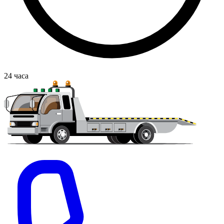
24
часа