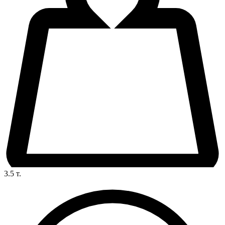
3.5
т.