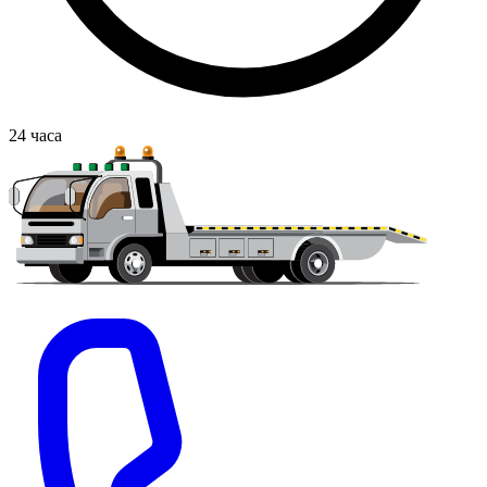
24
часа