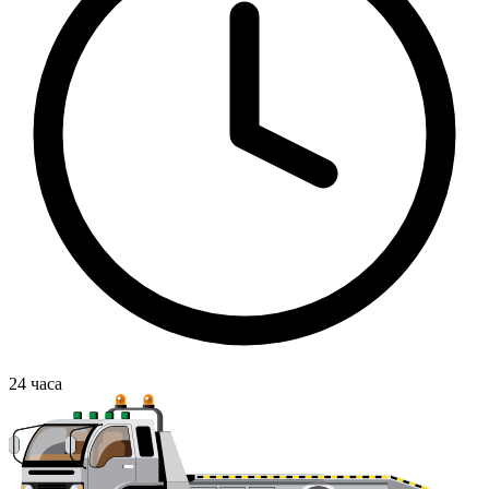
24
часа