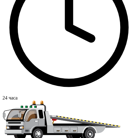
24
часа