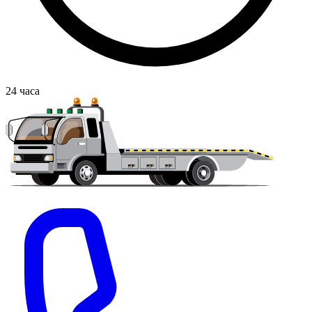
24
часа