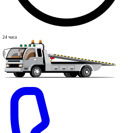
24
часа