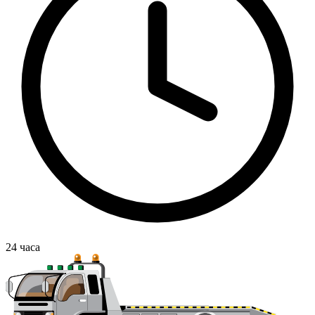
24
часа