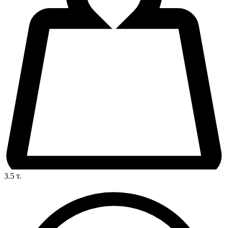
3.5
т.