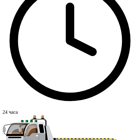
24
часа