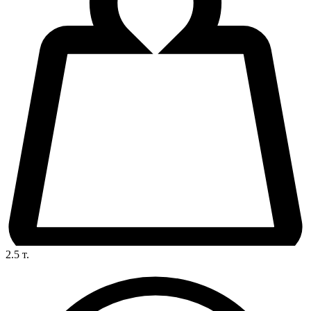
2.5
т.