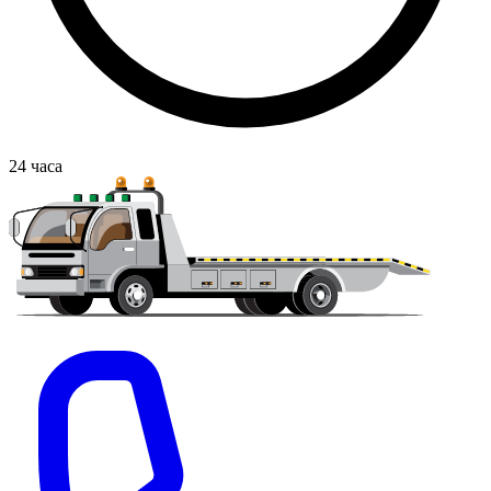
24
часа