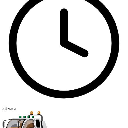
24
часа