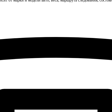
исит от марки и модели авто, веса, маршрута следования, состо