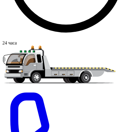
24
часа