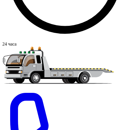
24
часа