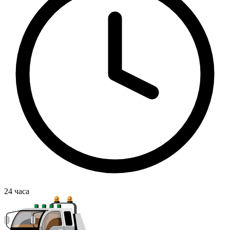
24
часа