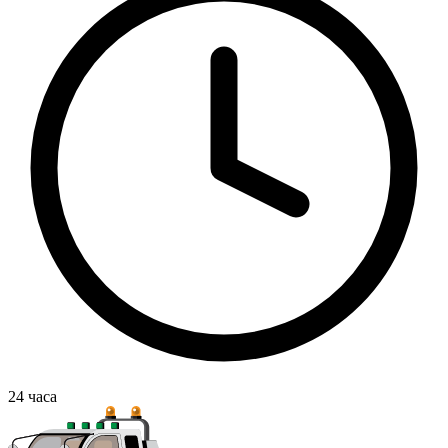
24
часа