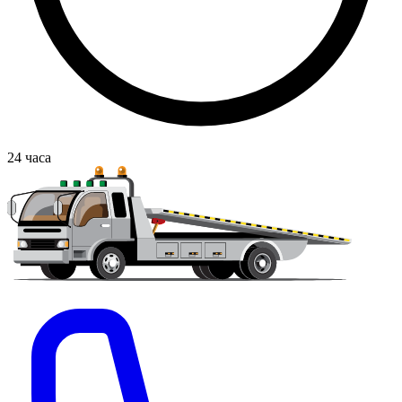
24
часа