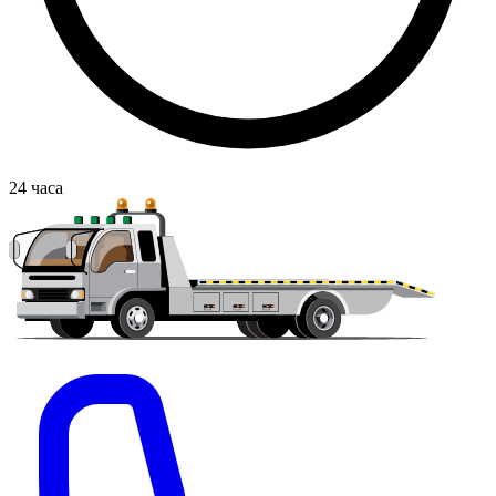
24
часа