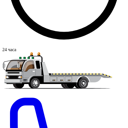
24
часа