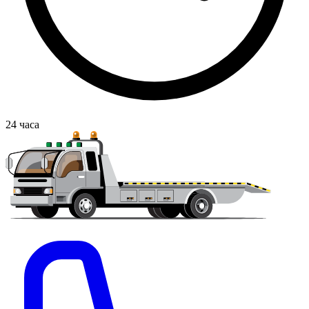
24
часа