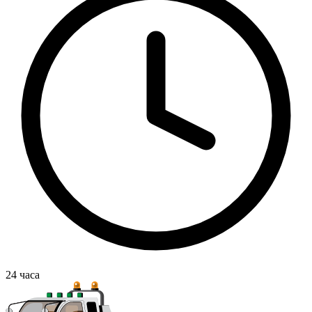
24
часа