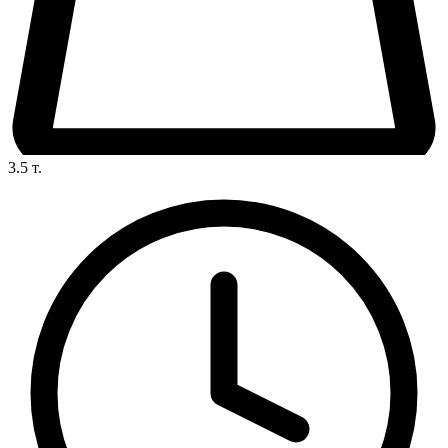
3.5
т.