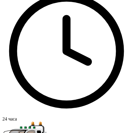
24
часа