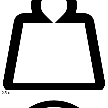
2.5
т.