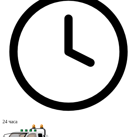
24
часа