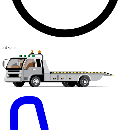
24
часа