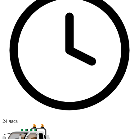
24
часа