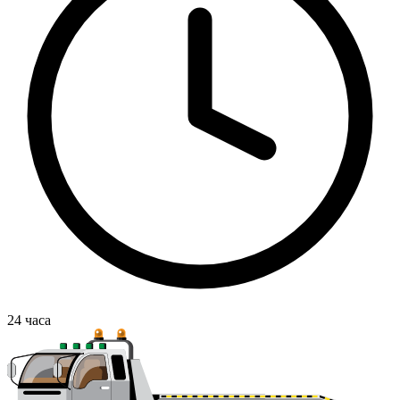
24
часа