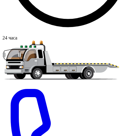
24
часа