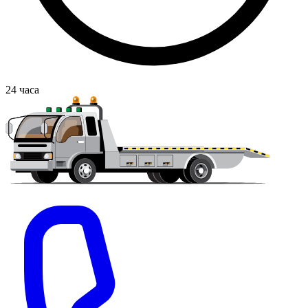
24
часа