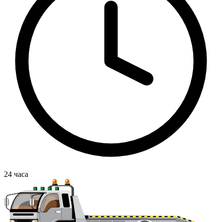
24
часа