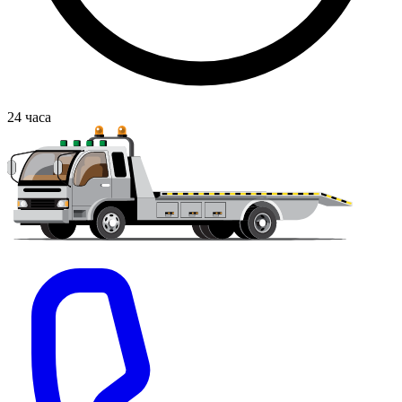
24
часа