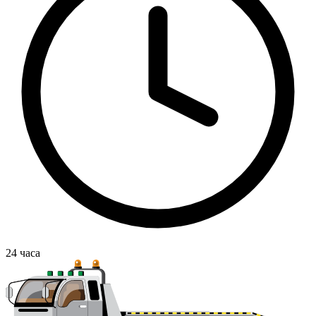
24
часа