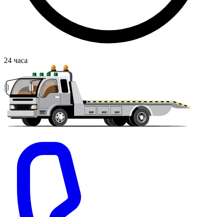
24
часа