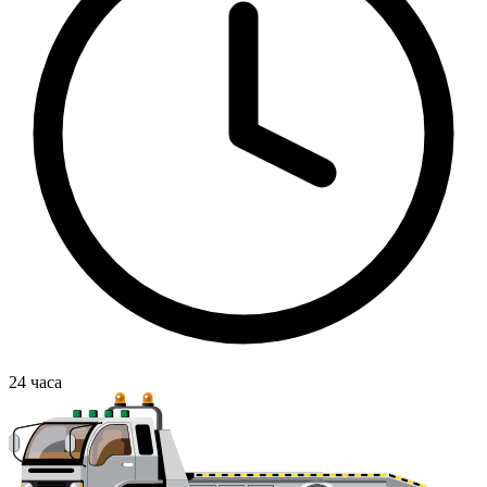
24
часа