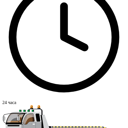
24
часа