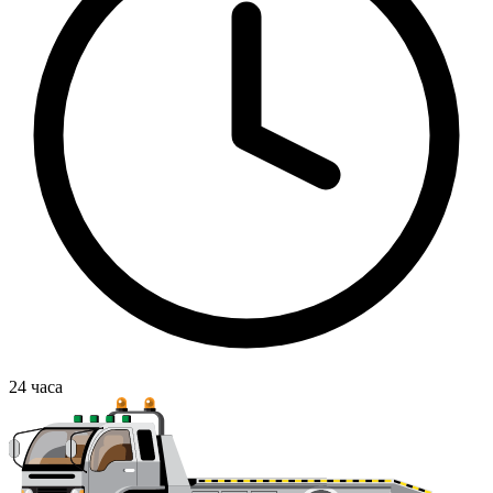
24
часа