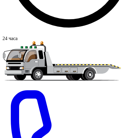
24
часа