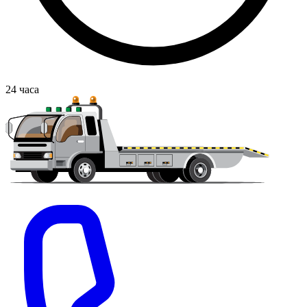
24
часа