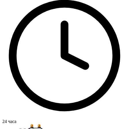
24
часа