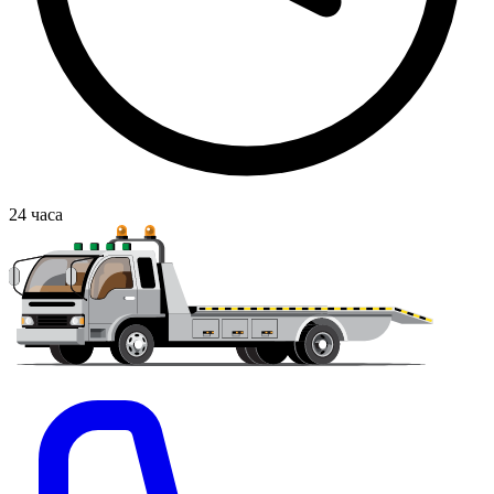
24
часа