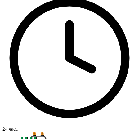
24
часа