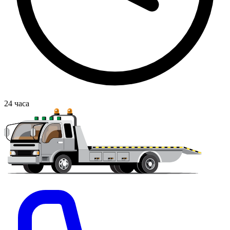
24
часа