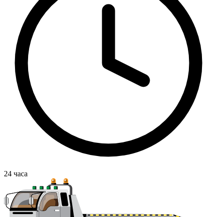
24
часа