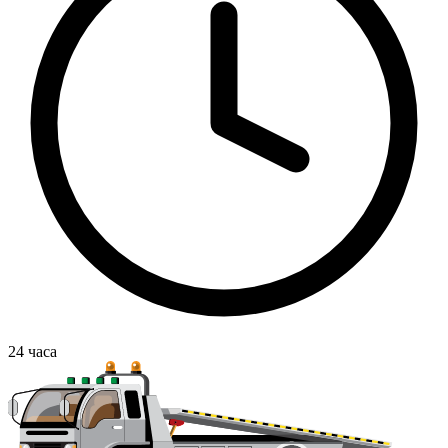
24
часа