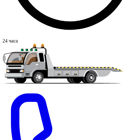
24
часа