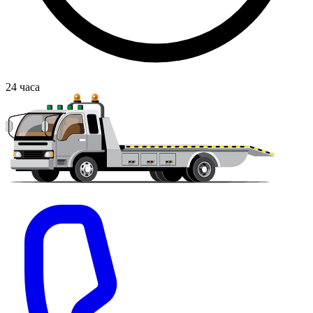
24
часа