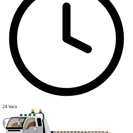
24
часа