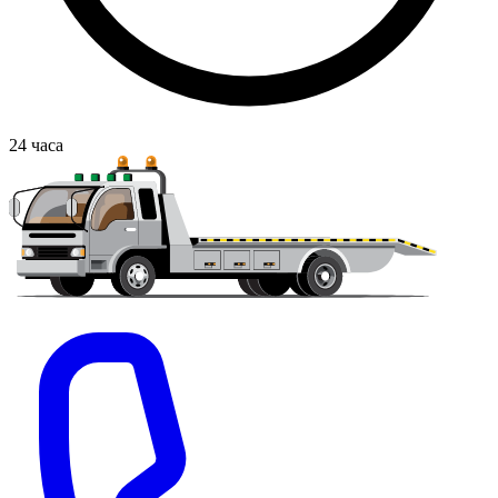
24
часа