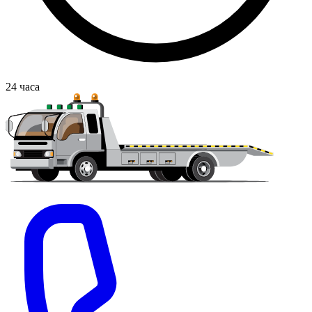
24
часа