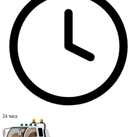
24
часа