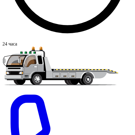
24
часа