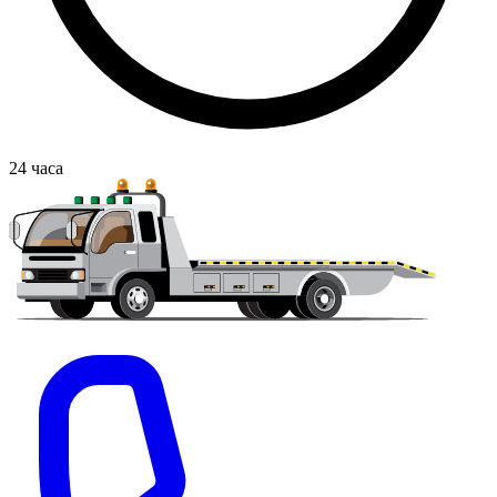
24
часа