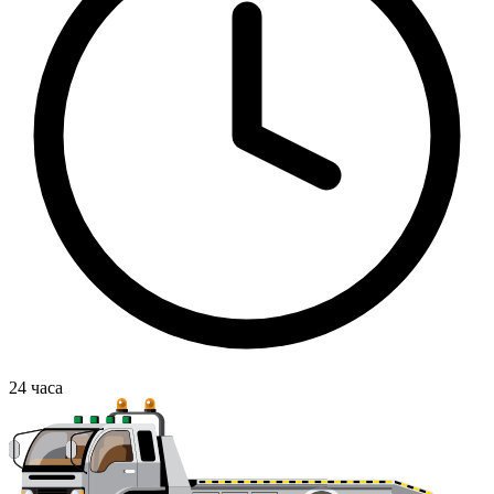
24
часа