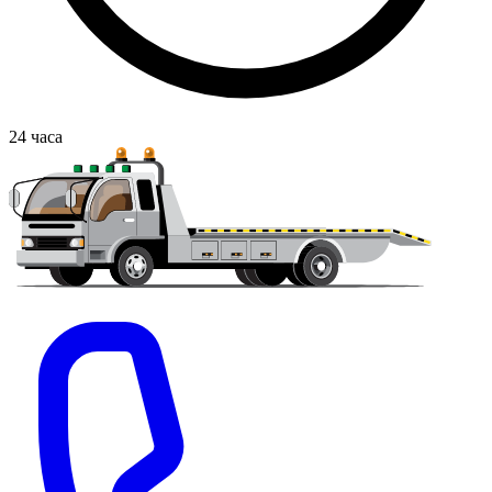
24
часа