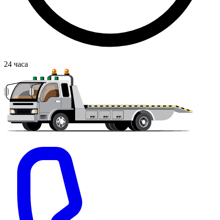
24
часа