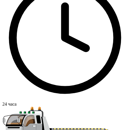
24
часа