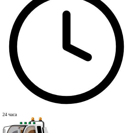
24
часа