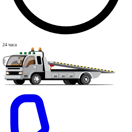
24
часа