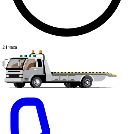
24
часа