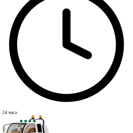
24
часа