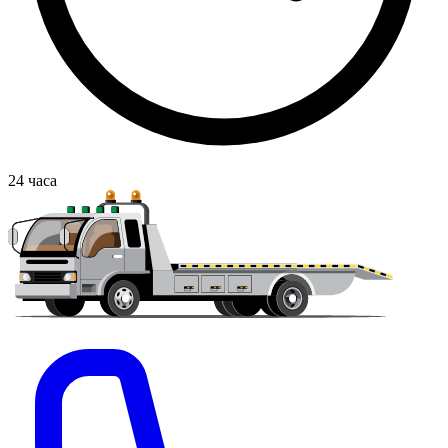
24
часа