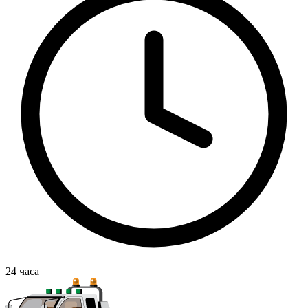
24
часа