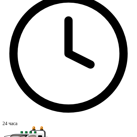
24
часа