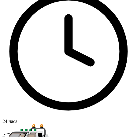
24
часа