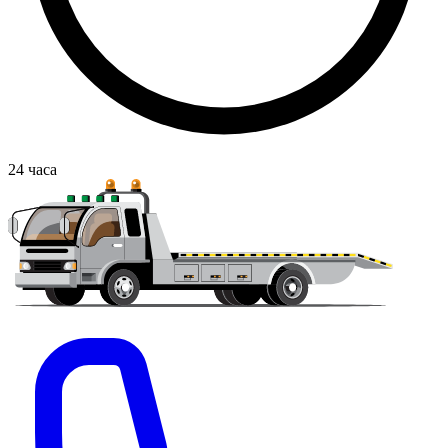
24
часа