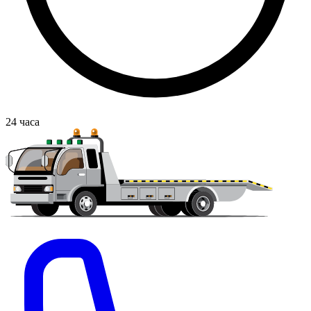
24
часа