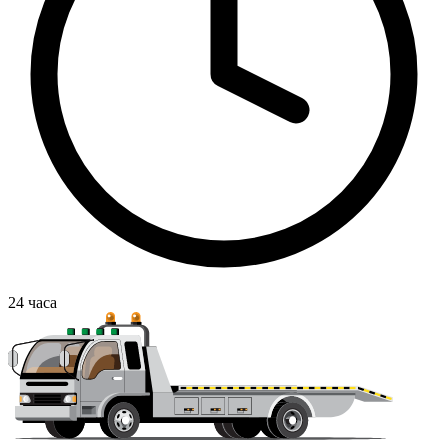
24
часа