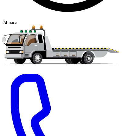
24
часа