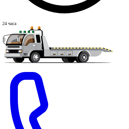
24
часа