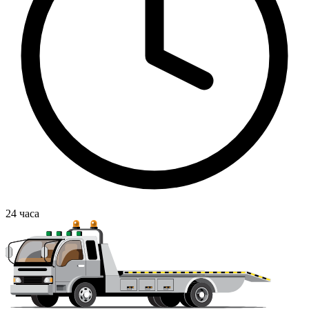
24
часа