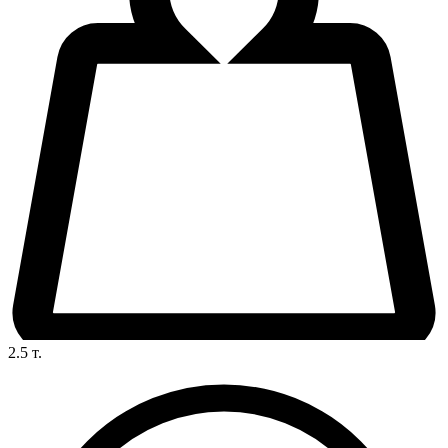
2.5
т.