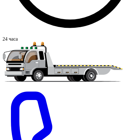
24
часа