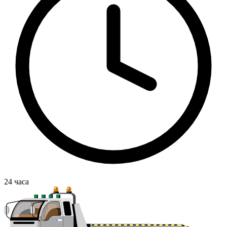
24
часа