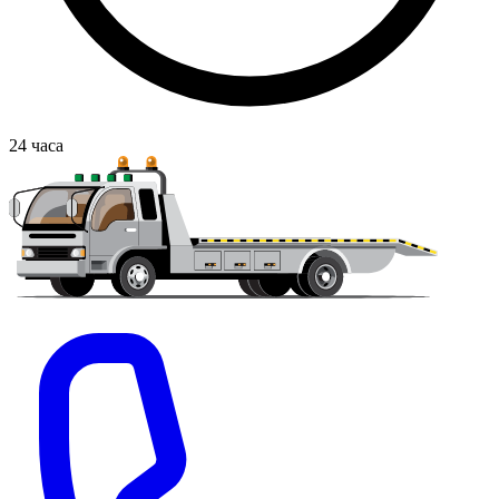
24
часа