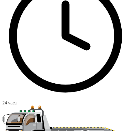
24
часа