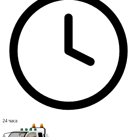
24
часа