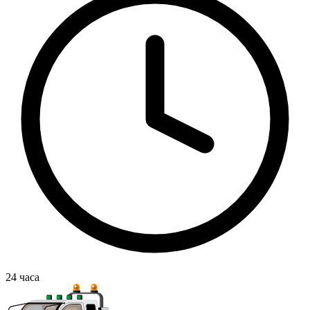
24
часа