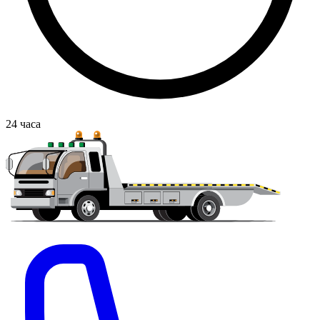
24
часа