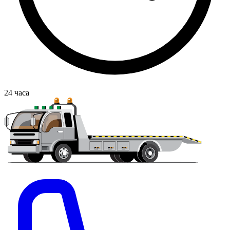
24
часа