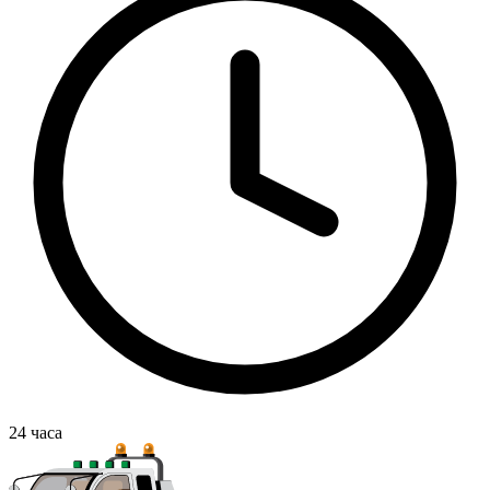
24
часа