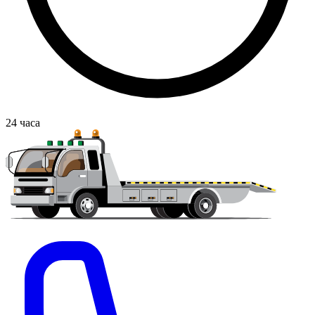
24
часа