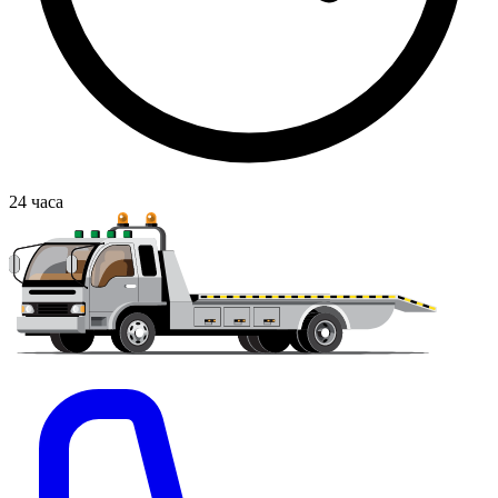
24
часа