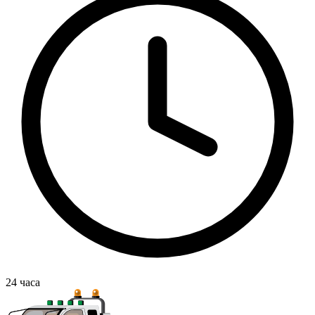
24
часа