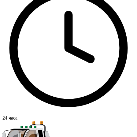
24
часа