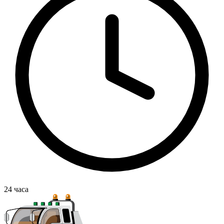
24
часа