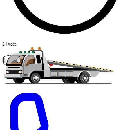
24
часа