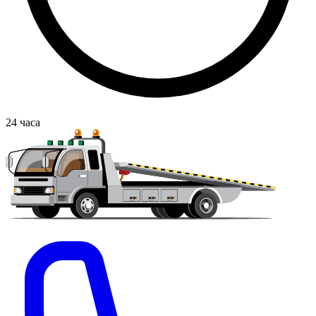
24
часа