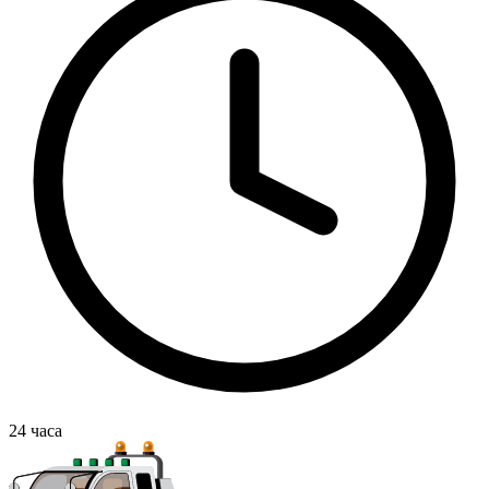
24
часа