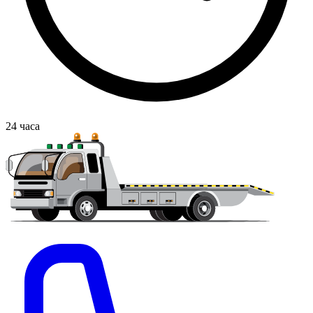
24
часа