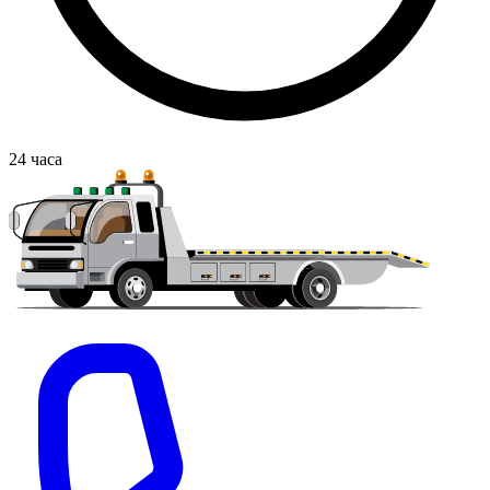
24
часа