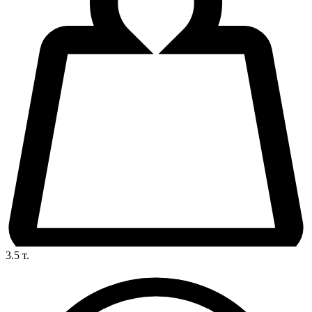
3.5
т.