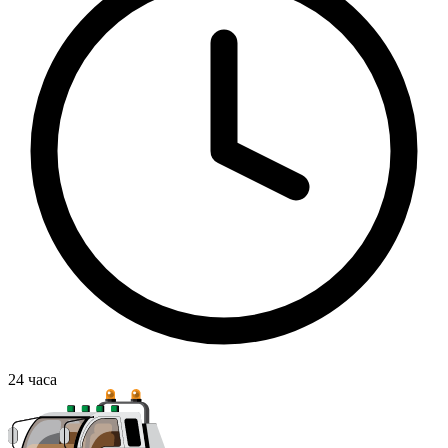
24
часа