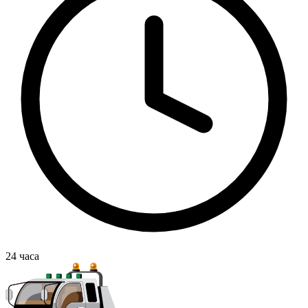
24
часа