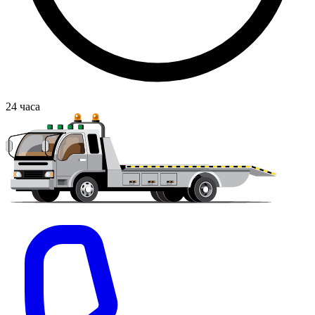
24
часа