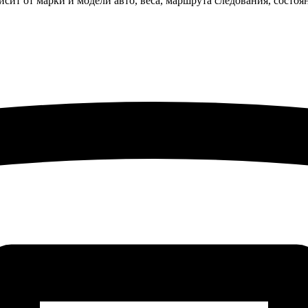
исит от марки и модели авто, веса, маршрута следования, состо