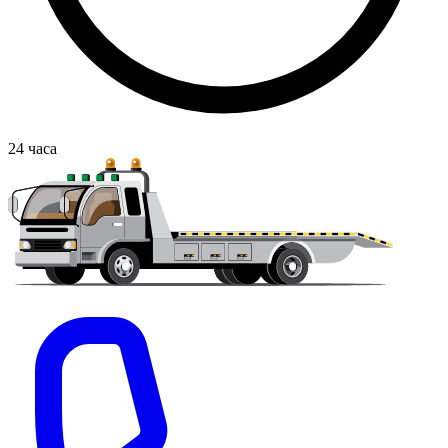
24
часа