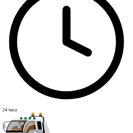
24
часа