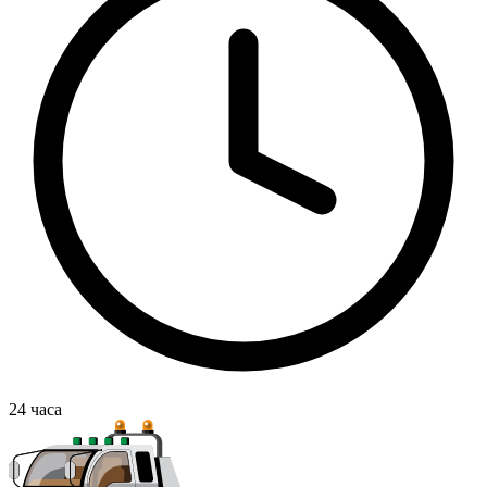
24
часа