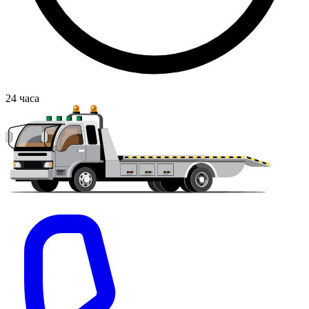
24
часа