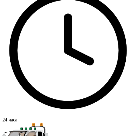
24
часа