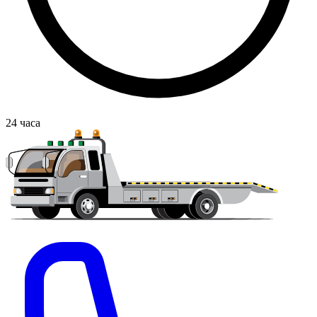
24
часа