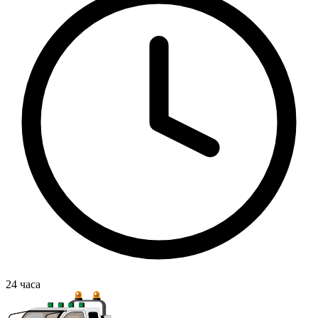
24
часа