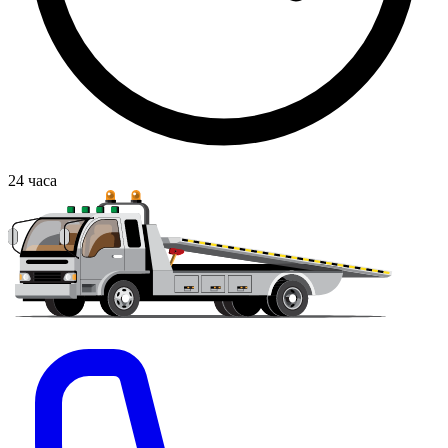
24
часа