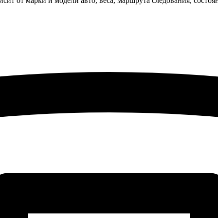
исит от марки и модели авто, веса, маршрута следования, состо