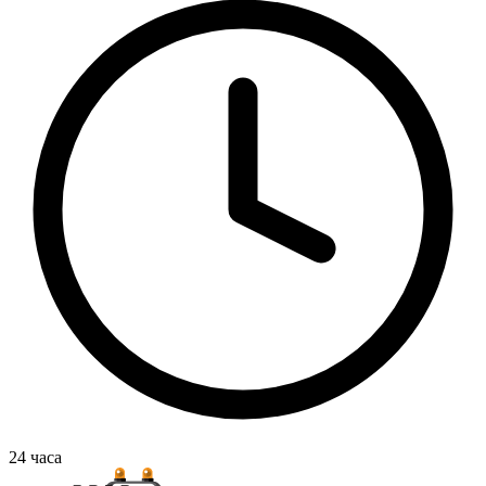
24
часа