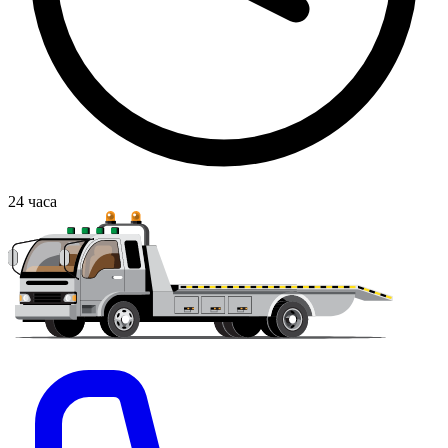
24
часа