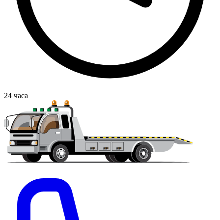
24
часа