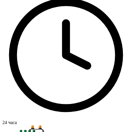
24
часа