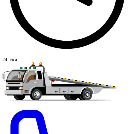
24
часа