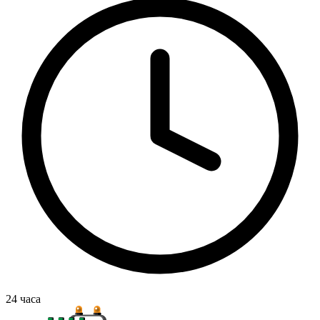
24
часа