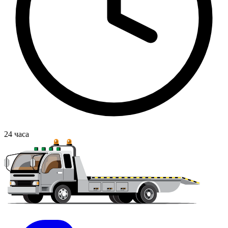
24
часа