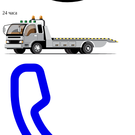
24
часа