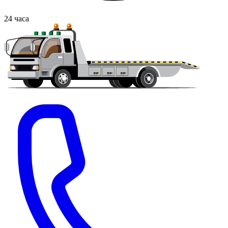
24
часа