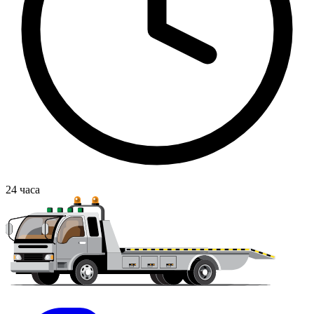
24
часа