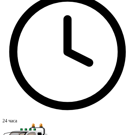
24
часа