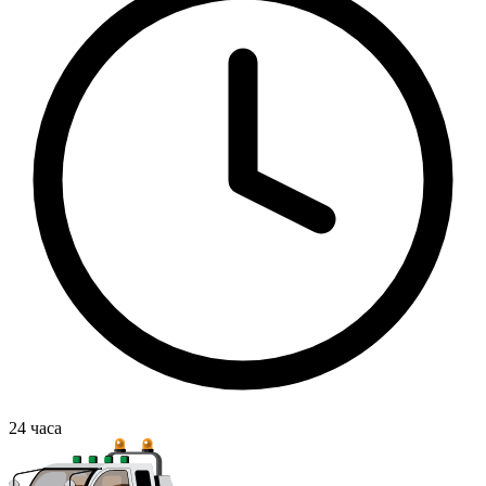
24
часа