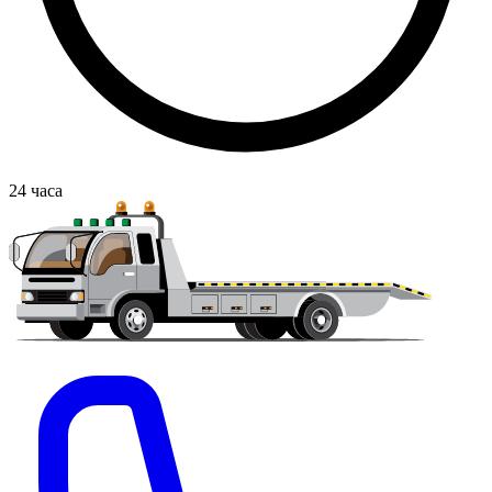
24
часа