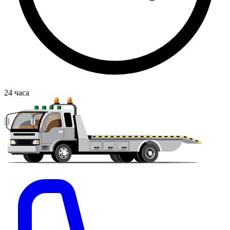
24
часа