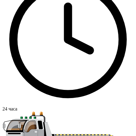
24
часа