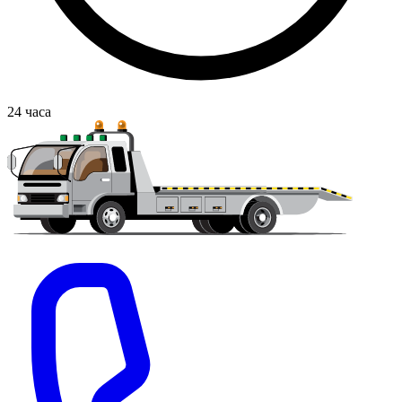
24
часа