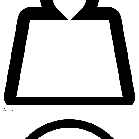
2.5
т.