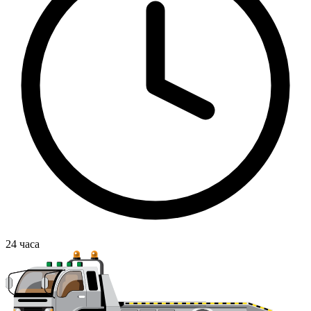
24
часа