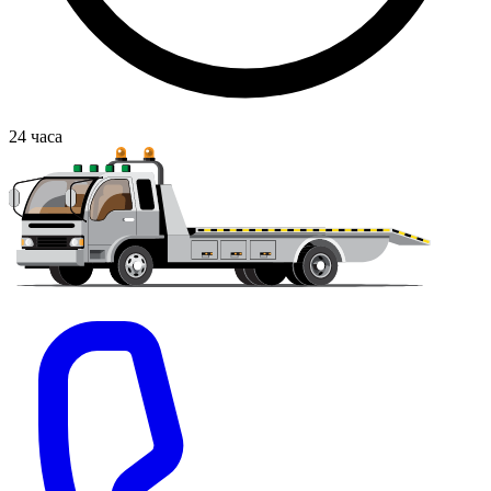
24
часа