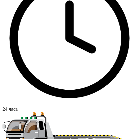
24
часа