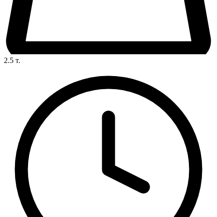
2.5
т.