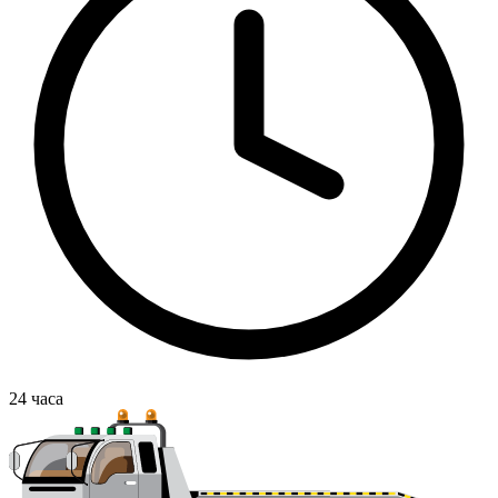
24
часа