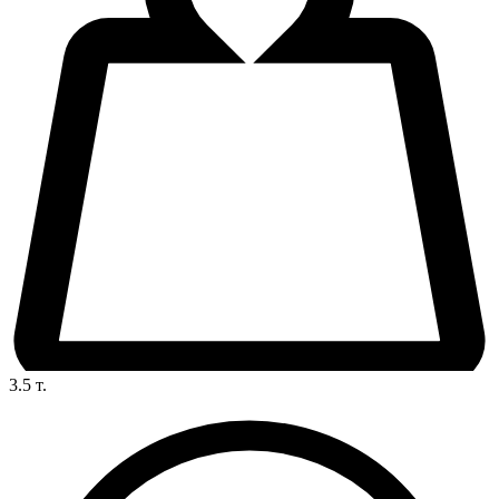
3.5
т.