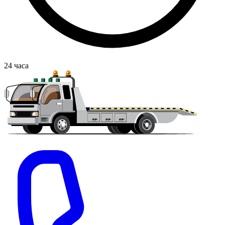
24
часа