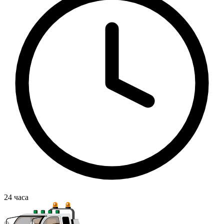
24
часа