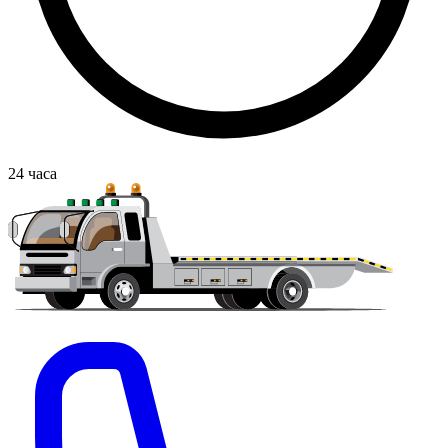
24
часа