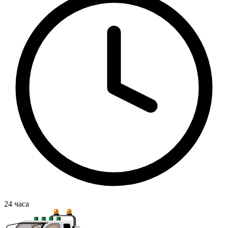
24
часа