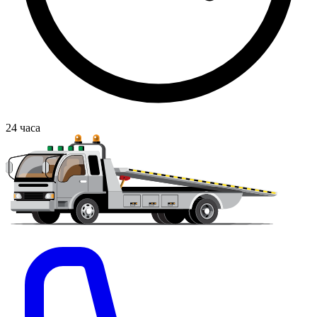
24
часа