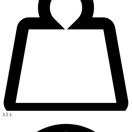
3.5
т.