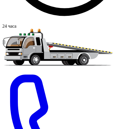
24
часа