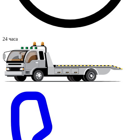
24
часа