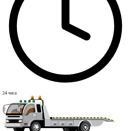
24
часа