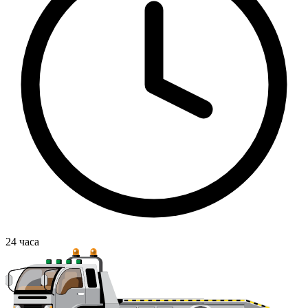
24
часа